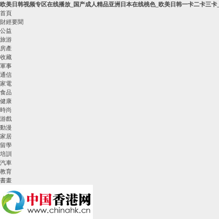
欧美日韩视频专区在线播放_国产成人精品亚洲日本在线桃色_欧美日韩一卡二卡三卡_
首頁
財經要聞
公益
旅游
房產
收藏
軍事
通信
家電
食品
健康
時尚
游戲
動漫
家居
留學
培訓
汽車
教育
書畫