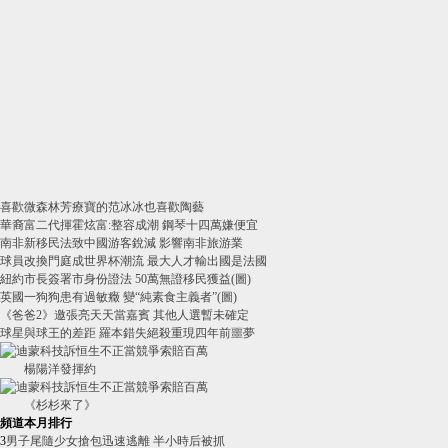
喜歡微森林芳療寶的范冰冰也喜歡陶藝
華裔富二代揮霍炫富:整容成潮 鋼琴十四萬嫌便宜
南非新移民法致中國游客銳減 影響南非旅游業
球員改換門庭成世界杯潮流 最大人才輸出國是法國
紐約市長簽署市身份證法 50萬無證移民獲益(圖)
英國一狗狗患有過敏癥 變“純素食主義者”(圖)
《爸爸2》邀張亮天天當嘉賓 其他人選暫未確定
球星與球王的差距 羅本錯失絕殺重現四年前噩夢
楊陽洋發揮約
《杉杉來了》
頻道本月排行
3
男子尾隨少女搶包迅速逃離 半小時后被抓