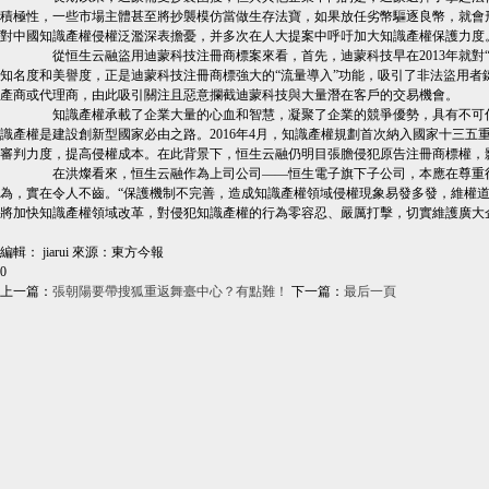
積極性，一些市場主體甚至將抄襲模仿當做生存法寶，如果放任劣幣驅逐良幣，就會
對中國知識產權侵權泛濫深表擔憂，并多次在人大提案中呼吁加大知識產權保護力度
從恒生云融盜用迪蒙科技注冊商標案來看，首先，迪蒙科技早在2013年就對“
知名度和美譽度，正是迪蒙科技注冊商標強大的“流量導入”功能，吸引了非法盜用
產商或代理商，由此吸引關注且惡意攔截迪蒙科技與大量潛在客戶的交易機會。
知識產權承載了企業大量的心血和智慧，凝聚了企業的競爭優勢，具有不可估
識產權是建設創新型國家必由之路。2016年4月，知識產權規劃首次納入國家十三
審判力度，提高侵權成本。在此背景下，恒生云融仍明目張膽侵犯原告注冊商標權，
在洪燦看來，恒生云融作為上司公司——恒生電子旗下子公司，本應在尊重行
為，實在令人不齒。“保護機制不完善，造成知識產權領域侵權現象易發多發，維權
將加快知識產權領域改革，對侵犯知識產權的行為零容忍、嚴厲打擊，切實維護廣大企業
編輯： jiarui
來源：東方今報
0
上一篇：
張朝陽要帶搜狐重返舞臺中心？有點難！
下一篇：
最后一頁