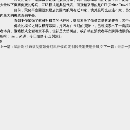
大量線下機票倒賣的弊病。OTA模式是典型代表。而飛豬采用的是OTP(Online Trave
目前，飛豬平臺開設旗艦店的國內航司有近30家，境外航司也超過20家，另
內最大的機票直銷平臺。
直銷不僅加強了航司對機票的把控性，徹底避免了低價票搭售消費券，黑中介
傳統的模式之所以根深蒂固，是因為在長期的演變中，已經摸索出了一套讓眾
者本身。飛豬模式之變著實不易，但卻是大勢所趨。或許就在消費者再次購買機票的某
編輯： jiarui
來源：今日頭條-行走與旅行
0
上一篇：
星計劃 快速復制藍領分期風控模式 定制醫美消費場景風控
下一篇：
最后一