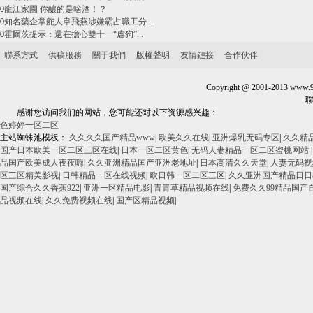
0
龍江家園 你釀的是啥酒！？
0
知名藥企掌舵人韋飛燕涉嫌霸占職工分...
0
霍爾茨提示：還在擔心雙十一“虐狗”...
聯系方式
供稿服務
關于我們
版權聲明
友情鏈接
合作伙伴
Copyright @ 2001-2013 www.
聯系我們
感谢您访问我们的网站，您可能还对以下资源感兴趣：
色婷婷一区二区
主站蜘蛛池模板：
久久久久国产精品www
|
欧美久久在线
|
亚洲爆乳无码专区
|
久久精
国产日本欧美一区二区三区在线
|
日本一区二区黄色
|
无码人妻精品一区二区蜜桃网站
品国产欧美成人夜夜嗨
|
久久亚洲精品国产亚洲老地址
|
日本高清久久天堂
|
人妻无码视
区三区精美影视
|
日韩精品一区在线视频
|
欧日韩一区二区三区
|
久久亚洲国产精品日日
国产综合久久香蕉922
|
亚洲一区精品电影
|
青青草精品视频在线
|
免费久久99精品国产
品视频在线
|
久久免费视频在线
|
国产区精品视频
|