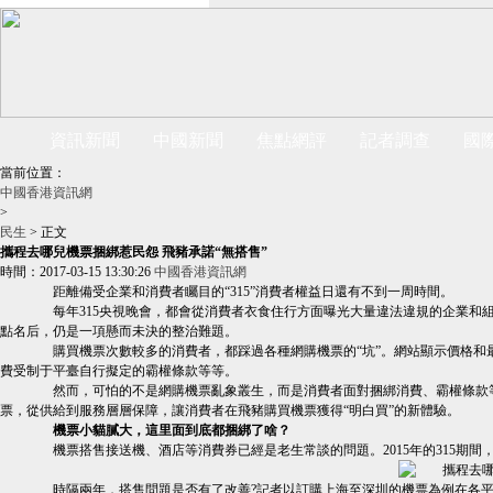
資訊新聞
中國新聞
焦點網評
記者調查
國
當前位置：
中國香港資訊網
>
民生
> 正文
攜程去哪兒機票捆綁惹民怨 飛豬承諾“無搭售”
時間：2017-03-15 13:30:26
中國香港資訊網
距離備受企業和消費者矚目的“315”消費者權益日還有不到一周時間。
每年315央視晚會，都會從消費者衣食住行方面曝光大量違法違規的企業和組
點名后，仍是一項懸而未決的整治難題。
購買機票次數較多的消費者，都踩過各種網購機票的“坑”。網站顯示價格和
費受制于平臺自行擬定的霸權條款等等。
然而，可怕的不是網購機票亂象叢生，而是消費者面對捆綁消費、霸權條款等
票，從供給到服務層層保障，讓消費者在飛豬購買機票獲得“明白買”的新體驗。
機票小貓膩大，這里面到底都捆綁了啥？
機票搭售接送機、酒店等消費券已經是老生常談的問題。2015年的315期間
時隔兩年，搭售問題是否有了改善?記者以訂購上海至深圳的機票為例在各平臺