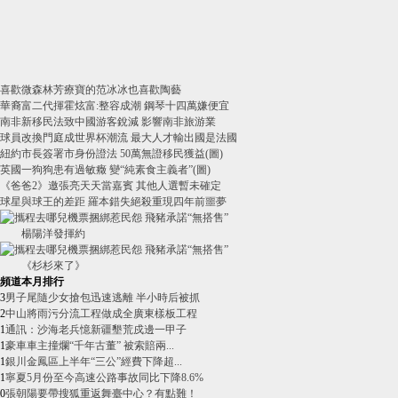
喜歡微森林芳療寶的范冰冰也喜歡陶藝
華裔富二代揮霍炫富:整容成潮 鋼琴十四萬嫌便宜
南非新移民法致中國游客銳減 影響南非旅游業
球員改換門庭成世界杯潮流 最大人才輸出國是法國
紐約市長簽署市身份證法 50萬無證移民獲益(圖)
英國一狗狗患有過敏癥 變“純素食主義者”(圖)
《爸爸2》邀張亮天天當嘉賓 其他人選暫未確定
球星與球王的差距 羅本錯失絕殺重現四年前噩夢
楊陽洋發揮約
《杉杉來了》
頻道本月排行
3
男子尾隨少女搶包迅速逃離 半小時后被抓
2
中山將雨污分流工程做成全廣東樣板工程
1
通訊：沙海老兵憶新疆墾荒戍邊一甲子
1
豪車車主撞爛“千年古董” 被索賠兩...
1
銀川金鳳區上半年“三公”經費下降超...
1
寧夏5月份至今高速公路事故同比下降8.6%
0
張朝陽要帶搜狐重返舞臺中心？有點難！