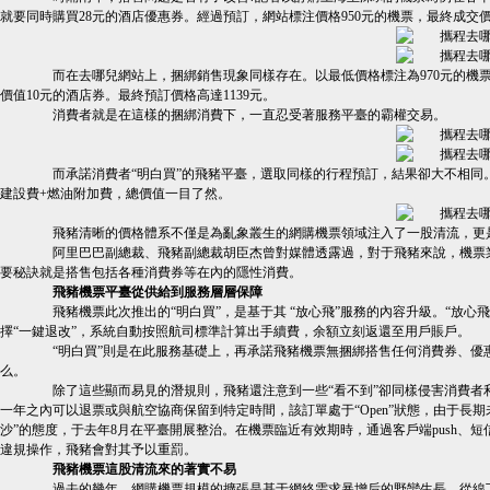
就要同時購買28元的酒店優惠券。經過預訂，網站標注價格950元的機票，最終成交
而在去哪兒網站上，捆綁銷售現象同樣存在。以最低價格標注為970元的機票
價值10元的酒店券。最終預訂價格高達1139元。
消費者就是在這樣的捆綁消費下，一直忍受著服務平臺的霸權交易。
而承諾消費者“明白買”的飛豬平臺，選取同樣的行程預訂，結果卻大不相同
建設費+燃油附加費，總價值一目了然。
飛豬清晰的價格體系不僅是為亂象叢生的網購機票領域注入了一股清流，更
阿里巴巴副總裁、飛豬副總裁胡臣杰曾對媒體透露過，對于飛豬來說，機票業
要秘訣就是搭售包括各種消費券等在內的隱性消費。
飛豬機票平臺從供給到服務層層保障
飛豬機票此次推出的“明白買”，是基于其 “放心飛”服務的內容升級。“放心
擇“一鍵退改”，系統自動按照航司標準計算出手續費，余額立刻返還至用戶賬戶。
“明白買”則是在此服務基礎上，再承諾飛豬機票無捆綁搭售任何消費券、優
么。
除了這些顯而易見的潛規則，飛豬還注意到一些“看不到”卻同樣侵害消費者利益的灰
一年之內可以退票或與航空協商保留到特定時間，該訂單處于“Open”狀態，由于
沙”的態度，于去年8月在平臺開展整治。在機票臨近有效期時，通過客戶端push、
違規操作，飛豬會對其予以重罰。
飛豬機票這股清流來的著實不易
過去的幾年，網購機票規模的擴張是基于網絡需求暴增后的野蠻生長。從線下