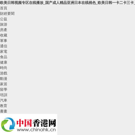
欧美日韩视频专区在线播放_国产成人精品亚洲日本在线桃色_欧美日韩一卡二卡三卡_
首頁
財經要聞
公益
旅游
房產
收藏
軍事
通信
家電
食品
健康
時尚
游戲
動漫
家居
留學
培訓
汽車
教育
書畫